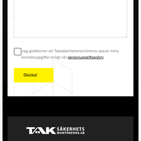
Jag godkänner att Taksäkerhetsmontörerna sparar mina
kontaktuppgifter enligt vår
personuppgiftspolicy