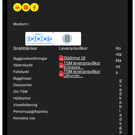
L
I
F
i
n
a
n
s
c
Medlem i:
k
t
e
e
a
b
d
g
o
I
r
o
Snabblänkar
Leveransvillkor
Ko
n
a
k
nta
Ställning 19
m
Byggnadsställningar
kta
TSM leveransvillkor
Väderskydd
os
Entrepre…
TSM leveransvillkor
Fallskydd
s
Uthyrnin…
Bygghissar
E
Datacenter
v
a
Om TSM
E
k
Hållbarhet
e
Visselblåsning
b
l
Personuppgiftspolicy
a
Kontakta oss
d
s
g
a