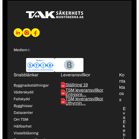
L
I
F
i
n
a
n
s
c
Medlem i:
k
t
e
e
a
b
d
g
o
I
r
o
Snabblänkar
Leveransvillkor
Ko
n
a
k
nta
Ställning 19
m
Byggnadsställningar
kta
TSM leveransvillkor
Väderskydd
os
Entrepre…
TSM leveransvillkor
Fallskydd
s
Uthyrnin…
Bygghissar
E
Datacenter
v
a
Om TSM
E
k
Hållbarhet
e
Visselblåsning
b