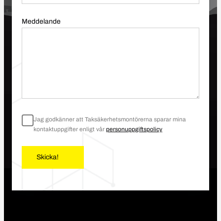
Meddelande
Jag godkänner att Taksäkerhetsmontörerna sparar mina
kontaktuppgifter enligt vår
personuppgiftspolicy