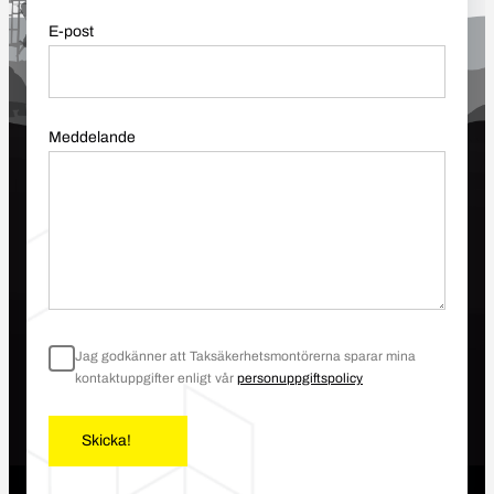
E-post
Meddelande
Jag godkänner att Taksäkerhetsmontörerna sparar mina
kontaktuppgifter enligt vår
personuppgiftspolicy