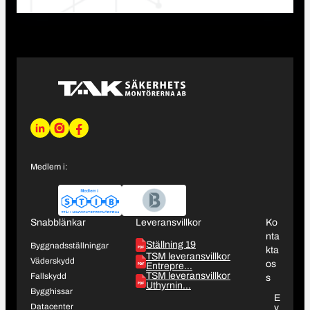
L
I
F
i
n
a
n
s
c
Medlem i:
k
t
e
e
a
b
d
g
o
I
r
o
Snabblänkar
Leveransvillkor
Ko
n
a
k
nta
Ställning 19
m
Byggnadsställningar
kta
TSM leveransvillkor
Väderskydd
os
Entrepre…
TSM leveransvillkor
Fallskydd
s
Uthyrnin…
Bygghissar
E
Datacenter
v